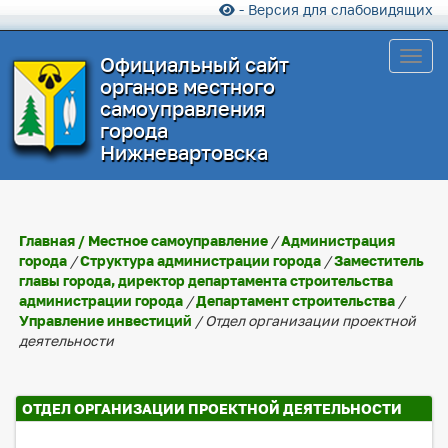
- Версия для слабовидящих
Toggl
Официальный сайт
органов местного
самоуправления
города
Нижневартовска
Главная
/
Местное самоуправление
/
Администрация
города
/
Структура администрации города
/
Заместитель
главы города, директор департамента строительства
администрации города
/
Департамент строительства
/
Управление инвестиций
/ Отдел организации проектной
деятельности
ОТДЕЛ ОРГАНИЗАЦИИ ПРОЕКТНОЙ ДЕЯТЕЛЬНОСТИ