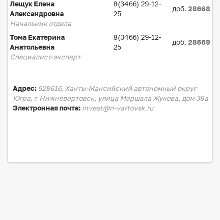
Лещук Елена
8(3466) 29-12-
доб.
28668
Александровна
25
Начальник отдела
Тома Екатерина
8(3466) 29-12-
доб.
28669
Анатольевна
25
Специалист-эксперт
Адрес:
628616, Ханты-Мансийский автономный округ
Югра, г. Нижневартовск, улица Маршала Жукова, дом 38а
Электронная почта:
invest@n-vartovsk.ru