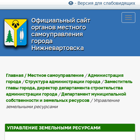
- Версия для слабовидящих
Toggl
Официальный сайт
органов местного
самоуправления
города
Нижневартовска
Главная
/
Местное самоуправление
/
Администрация
города
/
Структура администрации города
/
Заместитель
главы города, директор департамента строительства
администрации города
/
Департамент муниципальной
собственности и земельных ресурсов
/ Управление
земельными ресурсами
УПРАВЛЕНИЕ ЗЕМЕЛЬНЫМИ РЕСУРСАМИ