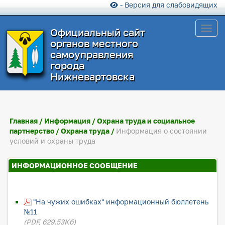
- Версия для слабовидящих
Toggl
Официальный сайт
органов местного
самоуправления
города
Нижневартовска
Главная
/
Информация
/
Охрана труда и социальное
партнерство
/
Охрана труда
/
Информация о состоянии
условий и охраны труда
ИНФОРМАЦИОННОЕ СООБЩЕНИЕ
"На чужих ошибках" информационный бюллетень
№11
(PDF, 629.53Кб)