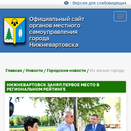
- Версия для слабовидящих
Toggl
Официальный сайт
органов местного
самоуправления
города
Нижневартовска
Главная
/
Новости
/
Городские новости
/
Из жизни города
НИЖНЕВАРТОВСК ЗАНЯЛ ПЕРВОЕ МЕСТО В
РЕГИОНАЛЬНОМ РЕЙТИНГЕ