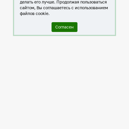
делать его лучше. Продолжая пользоваться
сайтом, Вы соглашаетесь с использованием
файлов cookie.
Согласен
Служба по контракту в ХМАО-Югре
Антитеррористическая комиссия города Нижневартовска
Противодействие коррупции
Нижневартовск – город дружбы
Общественные советы
Мы исполняем 8-ФЗ
Политика в отношении обработки персональных данных