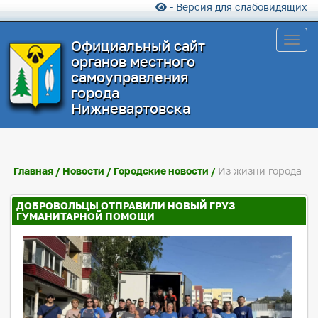
- Версия для слабовидящих
Toggl
Официальный сайт
органов местного
самоуправления
города
Нижневартовска
Главная
/
Новости
/
Городские новости
/
Из жизни города
ДОБРОВОЛЬЦЫ ОТПРАВИЛИ НОВЫЙ ГРУЗ
ГУМАНИТАРНОЙ ПОМОЩИ