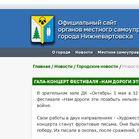
Официальный сайт
органов местного самоуп
города Нижневартовска
О городе
Новости
Местное самоупра
Главная
/
Новости
/
Городские новости
/
Новост
ГАЛА-КОНЦЕРТ ФЕСТИВАЛЯ «НАМ ДОРОГИ ЭТ
В зрительном зале ДК «Октябрь» 1 мая в 12
фестиваля «Нам дороги эти позабыть нельзя
войне.
Свои работы в двух направлениях - «Художес
концерта станут фронтовые письма. Они был
победу. Их писали в окопах, после сражений, 