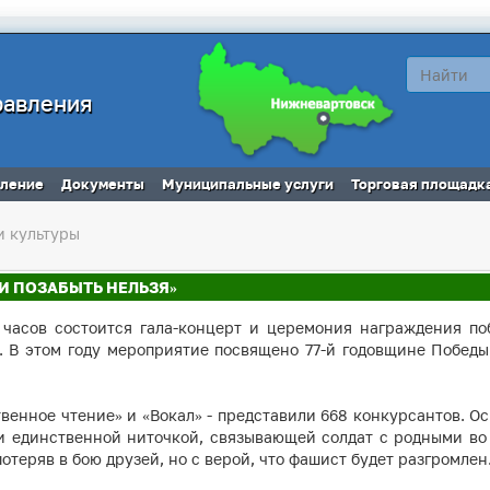
равления
вление
Документы
Муниципальные услуги
Торговая площадк
и культуры
И ПОЗАБЫТЬ НЕЛЬЗЯ»
 часов состоится гала-концерт и церемония награждения по
». В этом году мероприятие посвящено 77-й годовщине Победы
твенное чтение» и «Вокал» - представили 668 конкурсантов. О
и единственной ниточкой, связывающей солдат с родными во
потеряв в бою друзей, но с верой, что фашист будет разгромлен