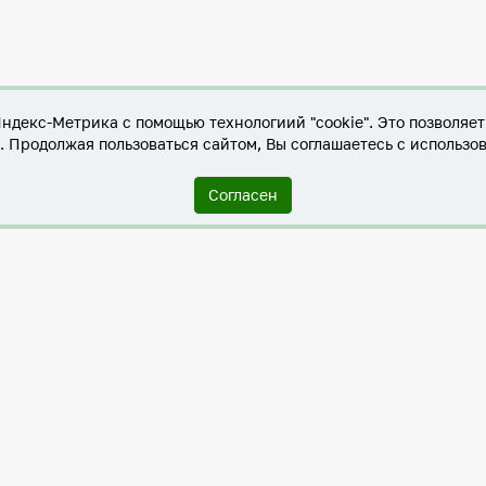
Яндекс-Метрика с помощью технологиий "cookie". Это позволяе
е. Продолжая пользоваться сайтом, Вы соглашаетесь с использо
Согласен
Служба по контракту в ХМАО-Югре
Антитеррористическая комиссия города Нижневартовска
Противодействие коррупции
Нижневартовск – город дружбы
Общественные советы