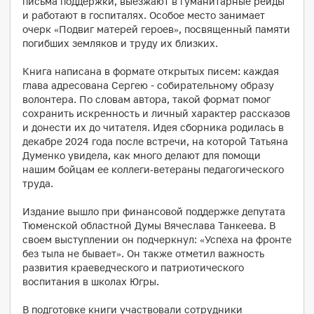
письма поддержки, выезжают в гуманитарные рейды
и работают в госпиталях. Особое место занимает
очерк «Подвиг матерей героев», посвященный памяти
погибших земляков и труду их близких.
Книга написана в формате открытых писем: каждая
глава адресована Сергею - собирательному образу
волонтера. По словам автора, такой формат помог
сохранить искренность и личный характер рассказов
и донести их до читателя. Идея сборника родилась в
декабре 2024 года после встречи, на которой Татьяна
Думенко увидела, как много делают для помощи
нашим бойцам ее коллеги‑ветераны педагогического
труда.
Издание вышло при финансовой поддержке депутата
Тюменской областной Думы Вячеслава Танкеева. В
своем выступлении он подчеркнул: «Успеха на фронте
без тыла не бывает». Он также отметил важность
развития краеведческого и патриотического
воспитания в школах Югры.
В подготовке книги участвовали сотрудники