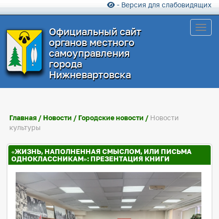
- Версия для слабовидящих
Toggl
Официальный сайт
органов местного
самоуправления
города
Нижневартовска
Главная
/
Новости
/
Городские новости
/
Новости
культуры
«ЖИЗНЬ, НАПОЛНЕННАЯ СМЫСЛОМ, ИЛИ ПИСЬМА
ОДНОКЛАССНИКАМ»: ПРЕЗЕНТАЦИЯ КНИГИ