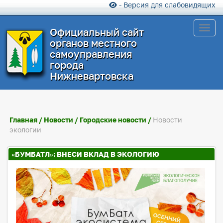
- Версия для слабовидящих
Toggl
Официальный сайт
органов местного
самоуправления
города
Нижневартовска
Главная
/
Новости
/
Городские новости
/
Новости
экологии
«БУМБАТЛ»: ВНЕСИ ВКЛАД В ЭКОЛОГИЮ