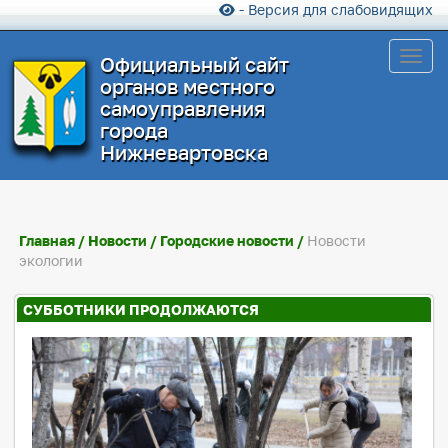
- Версия для слабовидящих
Toggl
Официальный сайт
органов местного
самоуправления
города
Нижневартовска
Главная
/
Новости
/
Городские новости
/
Новости
экологии
СУББОТНИКИ ПРОДОЛЖАЮТСЯ