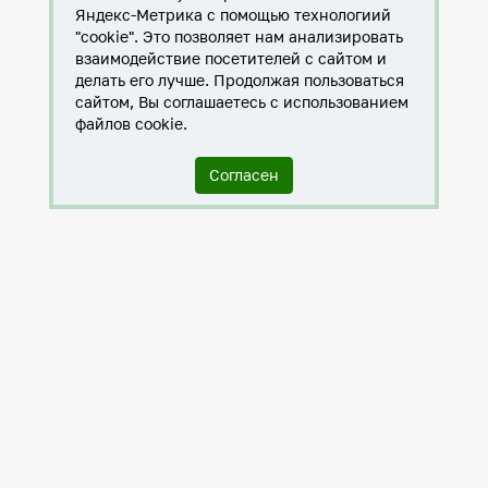
Яндекс-Метрика с помощью технологиий
"cookie". Это позволяет нам анализировать
взаимодействие посетителей с сайтом и
делать его лучше. Продолжая пользоваться
сайтом, Вы соглашаетесь с использованием
файлов cookie.
Согласен
Служба по контракту в ХМАО-Югре
Антитеррористическая комиссия города Нижневартовска
Противодействие коррупции
Нижневартовск – город дружбы
Общественные советы
Мы исполняем 8-ФЗ