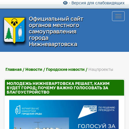
- Версия для слабовидящих
Toggl
Официальный сайт
органов местного
самоуправления
города
Нижневартовска
Главная
/
Новости
/
Городские новости
/
Нацпроекты
МОЛОДЕЖЬ НИЖНЕВАРТОВСКА РЕШАЕТ, КАКИМ
БУДЕТ ГОРОД: ПОЧЕМУ ВАЖНО ГОЛОСОВАТЬ ЗА
БЛАГОУСТРОЙСТВО