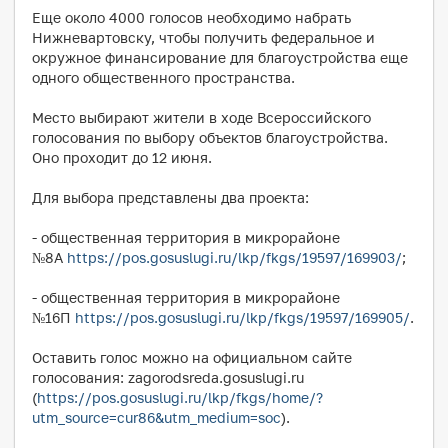
Еще около 4000 голосов необходимо набрать
Нижневартовску, чтобы получить федеральное и
окружное финансирование для благоустройства еще
одного общественного пространства.
Место выбирают жители в ходе Всероссийского
голосования по выбору объектов благоустройства.
Оно проходит до 12 июня.
Для выбора представлены два проекта:
- общественная территория в микрорайоне
№8А
https://pos.gosuslugi.ru/lkp/fkgs/19597/169903/
;
- общественная территория в микрорайоне
№16П
https://pos.gosuslugi.ru/lkp/fkgs/19597/169905/
.
Оставить голос можно на официальном сайте
голосования: zagorodsreda.gosuslugi.ru
(
https://pos.gosuslugi.ru/lkp/fkgs/home/?
utm_source=cur86&utm_medium=soc
).