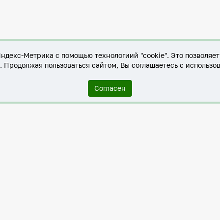
Яндекс-Метрика с помощью технологиий "cookie". Это позволяе
е. Продолжая пользоваться сайтом, Вы соглашаетесь с использо
Согласен
Служба по контракту в ХМАО-Югре
Антитеррористическая комиссия города Нижневартовска
Противодействие коррупции
Нижневартовск – город дружбы
Общественные советы