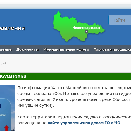
равления
вление
Документы
Муниципальные услуги
Торговая площадк
дье
ОБСТАНОВКИ
По информации Ханты-Мансийского центра по гидром
среды - филиала «Обь-Иртышское управление по гид
среды», сегодня, 2 июня, уровень воды в реке Оби сос
минувшие сутки).
Карта территории подтопления садово-огороднически
размещена на
сайте управления по делам ГО и ЧС
.