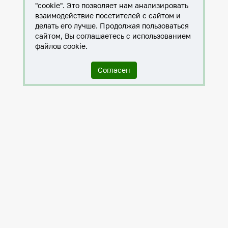
"cookie". Это позволяет нам анализировать
взаимодействие посетителей с сайтом и
делать его лучше. Продолжая пользоваться
сайтом, Вы соглашаетесь с использованием
файлов cookie.
Согласен
Служба по контракту в ХМАО-Югре
Антитеррористическая комиссия города Нижневартовска
Противодействие коррупции
Нижневартовск – город дружбы
Общественные советы
Мы исполняем 8-ФЗ