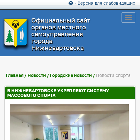
- Версия для слабовидящих
Toggl
Официальный сайт
органов местного
самоуправления
города
Нижневартовска
Главная
/
Новости
/
Городские новости
/
Новости спорта
В НИЖНЕВАРТОВСКЕ УКРЕПЛЯЮТ СИСТЕМУ
МАССОВОГО СПОРТА