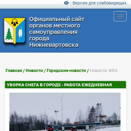
- Версия для слабовидящих
Toggl
Официальный сайт
органов местного
самоуправления
города
Нижневартовска
Главная
/
Новости
/
Городские новости
/
Новости ЖКХ
УБОРКА СНЕГА В ГОРОДЕ - РАБОТА ЕЖЕДНЕВНАЯ