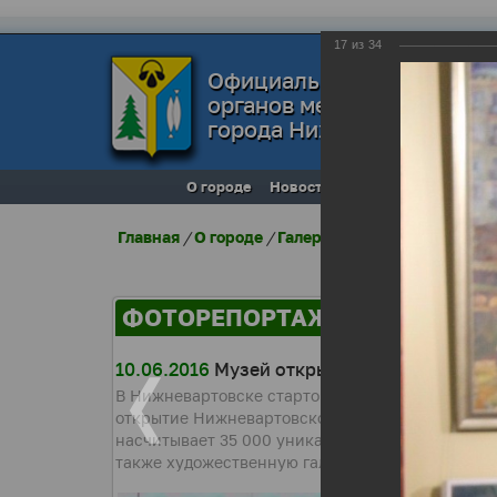
17
из
34
Официальный сайт
органов местного самоуп
города Нижневартовска
О городе
Новости
Местное самоупра
Главная
/
О городе
/
Галерея города
/
Фоторепо
ФОТОРЕПОРТАЖИ
10.06.2016
Музей открыл после капитальн
В Нижневартовске стартовал 41-й фестиваль иск
открытие Нижневартовского краеведческого муз
насчитывает 35 000 уникальных предметов. Муз
также художественную галерею.