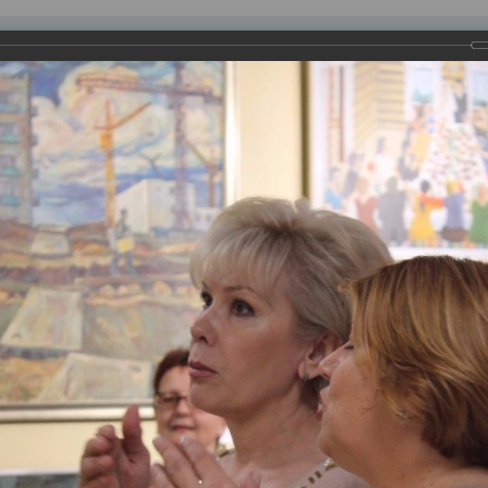
равления
вление
Документы
Муниципальные услуги
Торговая площадк
ртажи
ого ремонта двери обновленных выставочных залов
усств, труда и спорта «Самотлорские ночи – 2016». Подарком 
ея им. Т.Д. Шуваева. Краеведческий музей Нижневартовска был
ей представляет тематические выставки, посвященные природе