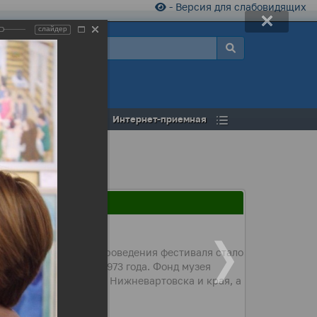
- Версия для слабовидящих
слайдер
а
Открытый бюджет
Интернет-приемная
для вартовчан в дни проведения фестиваля стало
 основан 1 ноября 1973 года. Фонд музея
, истории и культуре Нижневартовска и края, а