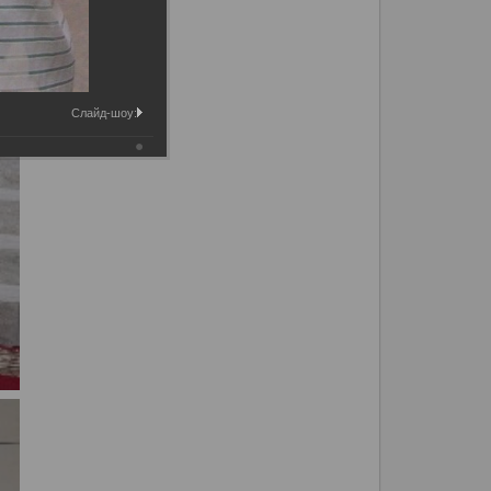
Слайд-шоу: