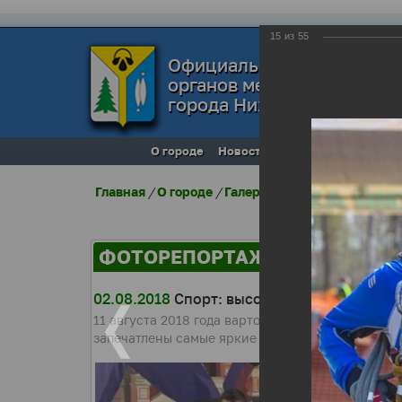
15
из
55
Официальный сайт
органов местного самоуп
города Нижневартовска
О городе
Новости
Местное самоупра
Главная
/
О городе
/
Галерея города
/
Фоторепо
ФОТОРЕПОРТАЖИ
02.08.2018
Спорт: высокие достижения
11 августа 2018 года вартовчане традиционно 
запечатлены самые яркие моменты выступления