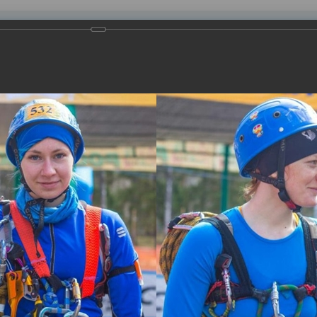
равления
вление
Документы
Муниципальные услуги
Торговая площадк
ртажи
отметят самый спортивный праздник года – День физкультурник
 наших спортсменов.