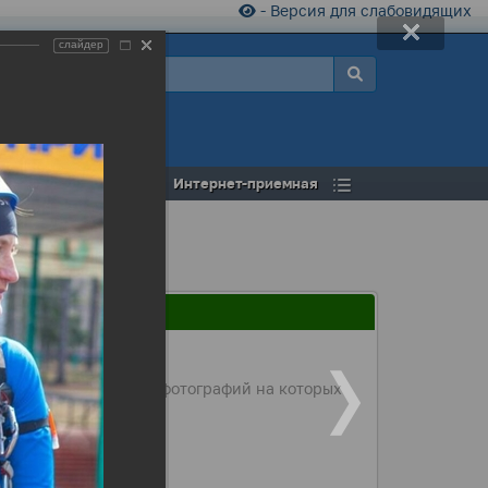
- Версия для слабовидящих
слайдер
а
Открытый бюджет
Интернет-приемная
а.Подготовили серию фотографий на которых