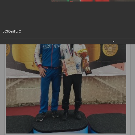
наших спортсменов.
cC60eiiTLrQ