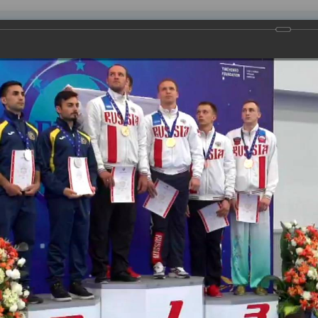
равления
вление
Документы
Муниципальные услуги
Торговая площадк
ртажи
отметят самый спортивный праздник года – День физкультурник
 наших спортсменов.