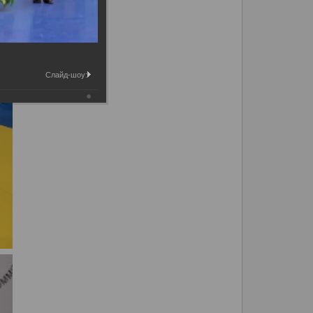
Слайд-шоу: