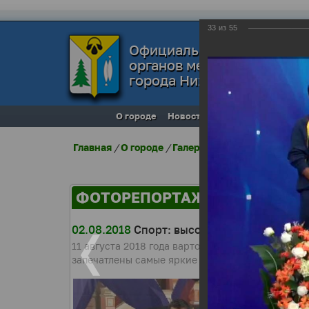
33
из
55
Официальный сайт
органов местного самоуп
города Нижневартовска
О городе
Новости
Местное самоупра
Главная
/
О городе
/
Галерея города
/
Фоторепо
ФОТОРЕПОРТАЖИ
02.08.2018
Спорт: высокие достижения
11 августа 2018 года вартовчане традиционно 
запечатлены самые яркие моменты выступления