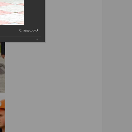
Слайд-шоу: