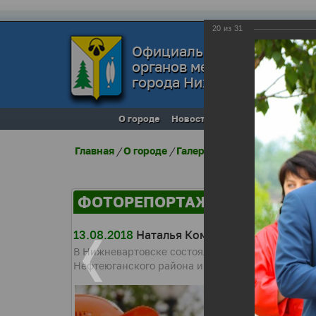
20
из
31
Официальный сайт
органов местного самоуп
города Нижневартовска
О городе
Новости
Местное самоупра
Главная
/
О городе
/
Галерея города
/
Фоторепо
ФОТОРЕПОРТАЖИ
13.08.2018
Наталья Комарова поздравила
В Нижневартовске состоялась церемония посвящ
Нефтеюганского района и Мегиона произнесли к