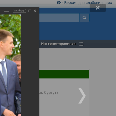
- Версия для слабовидящих
слайдер
а
Открытый бюджет
Интернет-приемная
ан из Нижневартовска, Сургута,