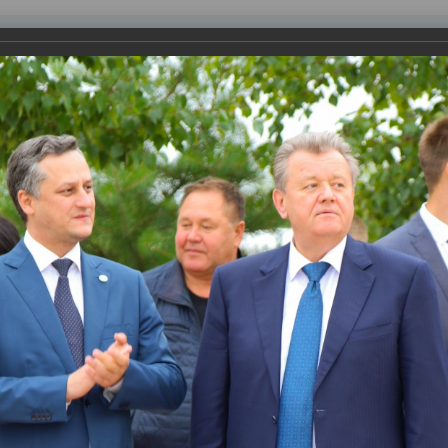
равления
вление
Документы
Муниципальные услуги
Торговая площадк
ртажи
 молодых строителей Югры
ения молодых специалистов в профессию строителя. 16 югорч
лятву верности делу, которое выбрали.