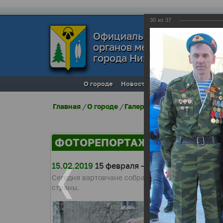
30
из
37
Официальный сайт
органов местного самоуп
города Нижневартовска
О городе
Новости
Местное самоупра
Главная
/
О городе
/
Галерея города
/
Фоторепо
ФОТОРЕПОРТАЖИ
15.02.2019
15 февраля - 30 годовщина выв
Сегодня вартовчане собрались у памятника Вои
страны.