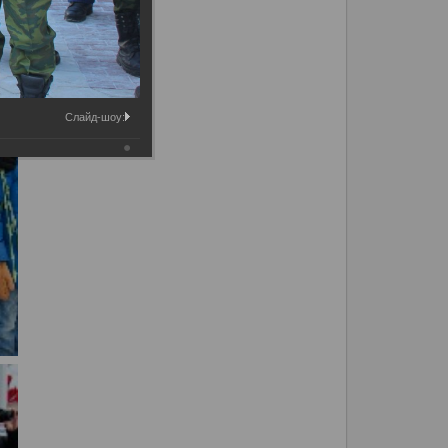
Слайд-шоу: