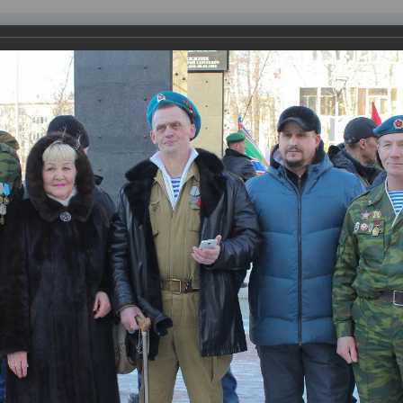
равления
вление
Документы
Муниципальные услуги
Торговая площадк
ртажи
ода советских войск из Афганистана
нам-интернационалистам, чтобы вспомнить тех, кто принимал 