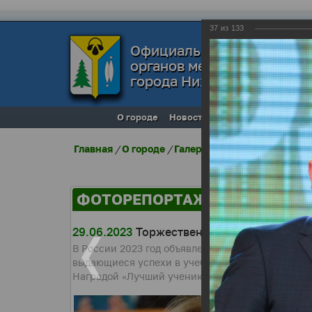
37
из
133
Официальный сайт
органов местного самоуп
города Нижневартовска
О городе
Новости
Местное самоупра
Главная
/
О городе
/
Галерея города
/
Фоторепо
ФОТОРЕПОРТАЖИ
29.06.2023
Торжественная церемония «Люд
В России 2023 год объявлен Годом педагога и н
выдающиеся успехи в учебе «Лучший ученик». И
Наградой «Лучший ученик» в этом году отмечен