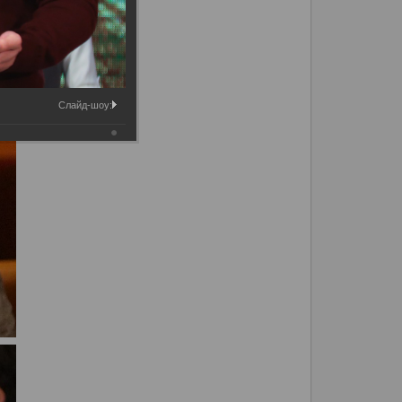
Слайд-шоу: