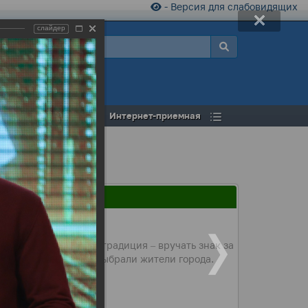
- Версия для слабовидящих
слайдер
а
Открытый бюджет
Интернет-приемная
ке впервые вводится традиция – вручать знак за
ообщество, а эскиз выбрали жители города.