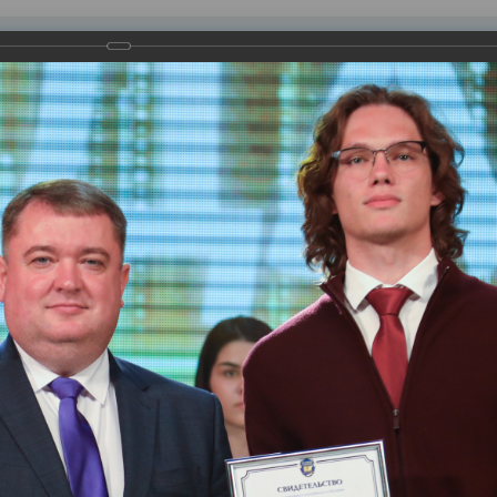
равления
вление
Документы
Муниципальные услуги
Торговая площадк
ртажи
и года - 2023».
аставника. Символично, что именно в этом году в Нижневартовс
дею его создания поддержало педагогическое и родительское с
ы 122 нижневартовца.