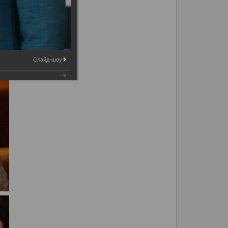
Слайд-шоу: