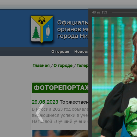
48
из
133
Официальный сайт
органов местного самоуп
города Нижневартовска
О городе
Новости
Местное самоупра
Главная
/
О городе
/
Галерея города
/
Фоторепо
ФОТОРЕПОРТАЖИ
29.06.2023
Торжественная церемония «Люд
В России 2023 год объявлен Годом педагога и н
выдающиеся успехи в учебе «Лучший ученик». И
Наградой «Лучший ученик» в этом году отмечен