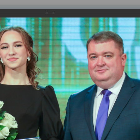
равления
вление
Документы
Муниципальные услуги
Торговая площадк
ртажи
и года - 2023».
аставника. Символично, что именно в этом году в Нижневартовс
дею его создания поддержало педагогическое и родительское с
ы 122 нижневартовца.