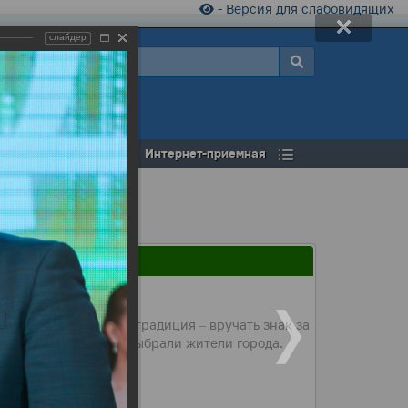
- Версия для слабовидящих
слайдер
а
Открытый бюджет
Интернет-приемная
ке впервые вводится традиция – вручать знак за
ообщество, а эскиз выбрали жители города.