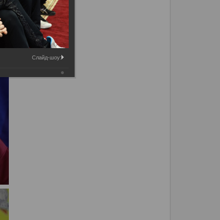
Слайд-шоу: