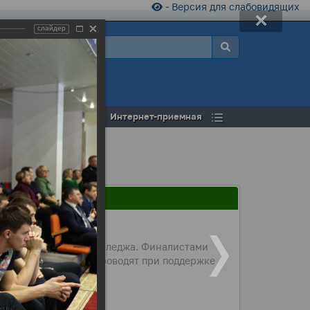
- Версия для слабовидящих
слайдер
а
Открытый бюджет
Интернет-приемная
ентов медицинского колледжа. Финалистами
ушкина. Соревнования проводят при поддержке