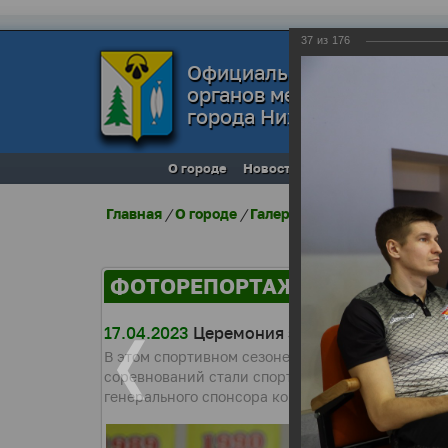
37
из
176
Официальный сайт
органов местного самоуп
города Нижневартовска
О городе
Новости
Местное самоупра
Главная
/
О городе
/
Галерея города
/
Фоторепо
ФОТОРЕПОРТАЖИ
17.04.2023
Церемония закрытия IX сезона
В этом спортивном сезоне приняли участие 57 к
соревнований стали спортсмены из 32, 29, 10, 18
генерального спонсора компании «Горэлектросет