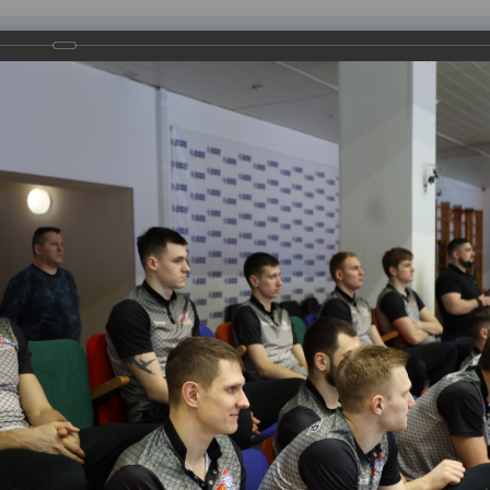
равления
вление
Документы
Муниципальные услуги
Торговая площадк
ртажи
 «Школьной волейбольной лиги»
оманд. Это – 650 школьников, гимназистов, лицеистов и студ
, 21, 12, 10 и 42 школ, 1-й и 2-й гимназии и Лицея им. А.С. П
ь» с 2013 года.