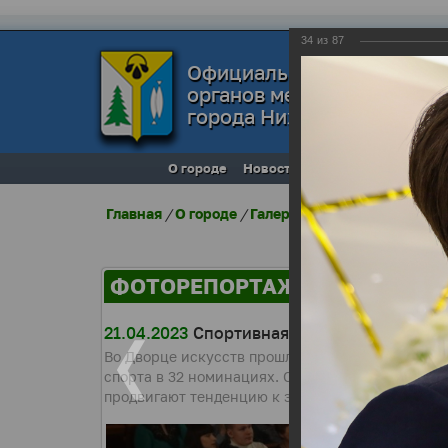
34
из
87
Официальный сайт
органов местного самоуп
города Нижневартовска
О городе
Новости
Местное самоупра
Главная
/
О городе
/
Галерея города
/
Фоторепо
ФОТОРЕПОРТАЖИ
21.04.2023
Спортивная элита-2022 года
Во Дворце искусств прошло подведение итогов 
спорта в 32 номинациях. Среди лауреатов спорт
продвигают тенденцию к здоровому образу жизн