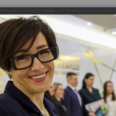
равления
вление
Документы
Муниципальные услуги
Торговая площадк
ртажи
городского конкурса «Спортивная элита-2022». На торжествен
смены, тренеры, специалисты в сфере физической культуры и с
и.