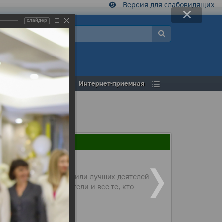
- Версия для слабовидящих
слайдер
а
Открытый бюджет
Интернет-приемная
ной церемонии наградили лучших деятелей
порта, предприниматели и все те, кто