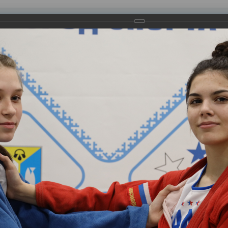
равления
вление
Документы
Муниципальные услуги
Торговая площадк
ртажи
городского конкурса «Спортивная элита-2022». На торжествен
смены, тренеры, специалисты в сфере физической культуры и с
и.