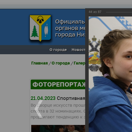
44
из
87
Официальный сайт
органов местного самоуп
города Нижневартовска
О городе
Новости
Местное самоупра
Главная
/
О городе
/
Галерея города
/
Фоторепо
ФОТОРЕПОРТАЖИ
21.04.2023
Спортивная элита-2022 года
Во Дворце искусств прошло подведение итогов 
спорта в 32 номинациях. Среди лауреатов спорт
продвигают тенденцию к здоровому образу жизн