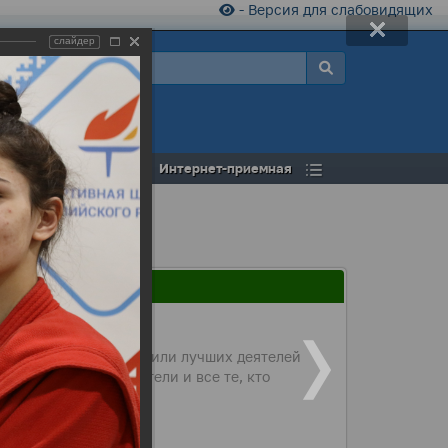
- Версия для слабовидящих
слайдер
а
Открытый бюджет
Интернет-приемная
ной церемонии наградили лучших деятелей
порта, предприниматели и все те, кто