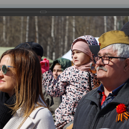
равления
вление
Документы
Муниципальные услуги
Торговая площадк
ртажи
е
ие мероприятия, посвященные Дню Победы. Жители и гости го
ыку военных лет, посещали полевую кухню и мастер-классы. А
я «Великая Победа».