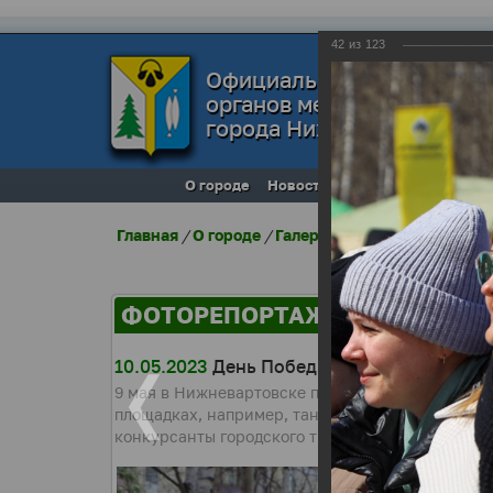
42
из
123
Официальный сайт
органов местного самоуп
города Нижневартовска
О городе
Новости
Местное самоупра
Главная
/
О городе
/
Галерея города
/
Фоторепо
ФОТОРЕПОРТАЖИ
10.05.2023
День Победы в Нижневартовск
9 мая в Нижневартовске проходили тематическ
площадках, например, танцевали вальс под муз
конкурсанты городского творческого состязани