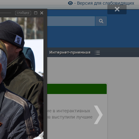
- Версия для слабовидящих
слайдер
а
Открытый бюджет
Интернет-приемная
рода принимали участие в интерактивных
 на площади Нефтяников выступили лучшие