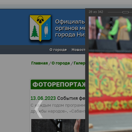
28
из
342
Официальный сайт
органов местного самоуп
города Нижневартовска
О городе
Новости
Местное самоупра
Главная
/
О городе
/
Галерея города
/
Фоторепо
ФОТОРЕПОРТАЖИ
13.06.2023
События фестиваля «Самотлорс
С каждым годом программа фестиваля становит
дружбы народов», «Сабантуй», «Город мастеров