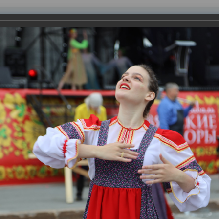
равления
вление
Документы
Муниципальные услуги
Торговая площадк
ртажи
кие ночи-2023»
ся интереснее и разнообразнее. Наряду с полюбившимися гор
» проходят множество новых.