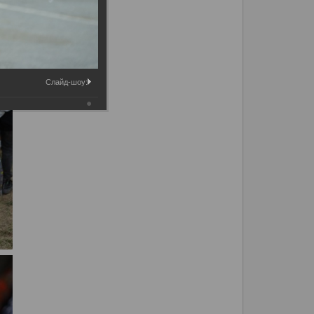
Слайд-шоу: