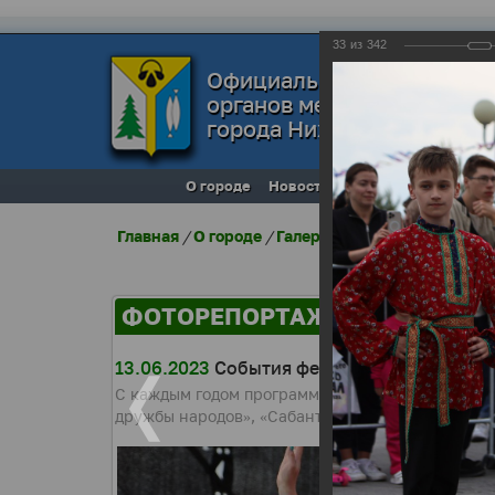
33
из
342
Официальный сайт
органов местного самоуп
города Нижневартовска
О городе
Новости
Местное самоупра
Главная
/
О городе
/
Галерея города
/
Фоторепо
ФОТОРЕПОРТАЖИ
13.06.2023
События фестиваля «Самотлорс
С каждым годом программа фестиваля становит
дружбы народов», «Сабантуй», «Город мастеров