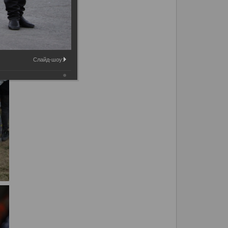
Слайд-шоу: