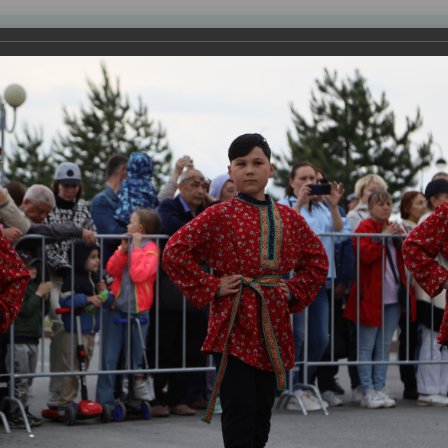
равления
вление
Документы
Муниципальные услуги
Торговая площадк
ртажи
кие ночи-2023»
ся интереснее и разнообразнее. Наряду с полюбившимися гор
» проходят множество новых.