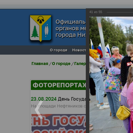
41
из
55
Официальный сайт
органов местного самоуп
города Нижневартовска
О городе
Новости
Местное самоупра
Главная
/
О городе
/
Галерея города
/
Фоторепо
ФОТОРЕПОРТАЖИ
23.08.2024
День Государственного флага.
На площади Нефтяников состоялся концерт твор