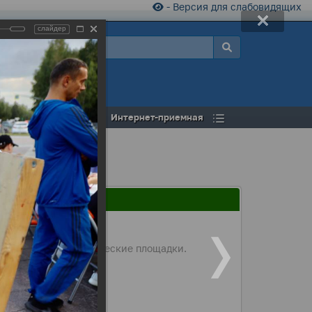
- Версия для слабовидящих
слайдер
а
Открытый бюджет
Интернет-приемная
есь работали тематические площадки.