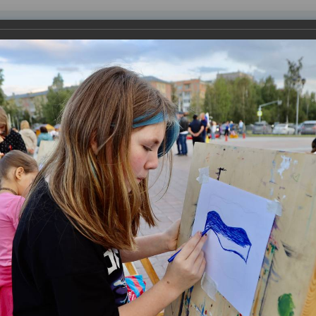
равления
вление
Документы
Муниципальные услуги
Торговая площадк
ртажи
 Праздник на площади Нефтяников
ческих коллективов Центра национальных культур, а также зд