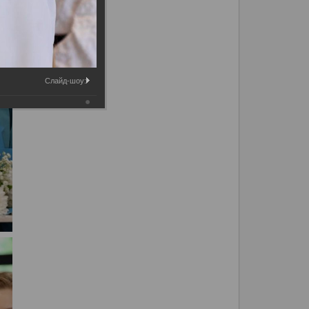
Слайд-шоу: