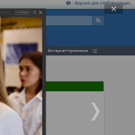
- Версия для слабовидящих
слайдер
а
Открытый бюджет
Интернет-приемная
азвитие города