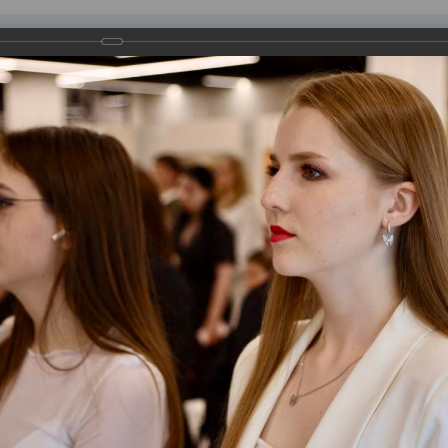
равления
вление
Документы
Муниципальные услуги
Торговая площадк
ртажи
и
ное вручение паспортов, а также вручение наград за вклад в р