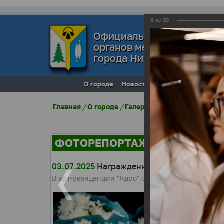
8
из
39
Официальный сайт
органов местного самоуп
города Нижневартовска
О городе
Новости
Местное самоупра
Главная
/
О городе
/
Галерея города
/
Фоторепо
ФОТОРЕПОРТАЖИ
03.07.2025
Награждение ко Дню молодеж
В арт-резиденции "Ядро" состоялось торжествен