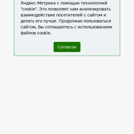
Яндекс-Метрика с помощью технологиий
"cookie". Это позволяет нам анализировать
взаимодействие посетителей с сайтом и
делать его лучше. Продолжая пользоваться
сайтом, Вы соглашаетесь с использованием
файлов cookie.
Согласен
Служба по контракту в ХМАО-Югре
Антитеррористическая комиссия города Нижневартовска
Противодействие коррупции
Нижневартовск – город дружбы
Общественные советы
Мы исполняем 8-ФЗ