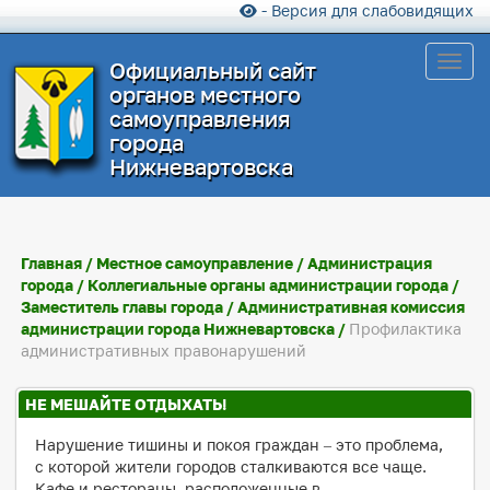
- Версия для слабовидящих
Toggl
Официальный сайт
органов местного
самоуправления
города
Нижневартовска
Главная
/
Местное самоуправление
/
Администрация
города
/
Коллегиальные органы администрации города
/
Заместитель главы города
/
Административная комиссия
администрации города Нижневартовска
/
Профилактика
административных правонарушений
НЕ МЕШАЙТЕ ОТДЫХАТЬ!
Нарушение тишины и покоя граждан – это проблема,
с которой жители городов сталкиваются все чаще.
Кафе и рестораны, расположенные в