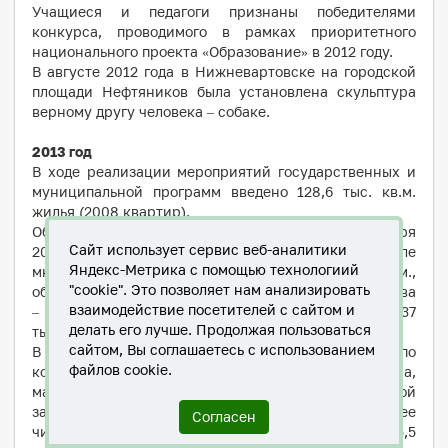
Учащиеся и педагоги признаны победителями
конкурса, проводимого в рамках приоритетного
национального проекта «Образование» в 2012 году.
В августе 2012 года в Нижневартовске на городской
площади Нефтяников была установлена скульптура
верному другу человека – собаке.
2013 год
В ходе реализации мероприятий государственных и
муниципальной программ введено 128,6 тыс. кв.м.
жилья (2008 квартир).
Общая площадь жилищного фонда города на 1 января
Сайт использует сервис веб-аналитики
2014 года составила около 4,9 млн. кв.м., в том числе
Яндекс-Метрика с помощью технологиий
многоквартирных домов – более 4,7 млн. кв.м.,
"cookie". Это позволяет нам анализировать
объектов индивидуального жилищного строительства
взаимодействие посетителей с сайтом и
– более 92 тыс. кв.м., бесхозяйного фонда – около 37
делать его лучше. Продолжая пользоваться
тыс. кв.м.
сайтом, Вы соглашаетесь с использованием
В марте завершено строительство нового водовода, по
файлов cookie.
которому в дома Восточного планировочного района,
малоэтажные поселки и кварталы индивидуальной
застройки старой части города стала поступать более
Согласен
чистая вода. Его общая протяженность составила 5,5