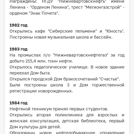
Награждены: НГДУ "Нижневартовскнефть" имени
Ленина - "Орденом Ленина", трест "Мегионгазстрой" -
орденом "Знак Почета".
1982
год
Открылись кафе "Сибирские пельмени" и "Юность".
Построены новая музыкальная школа и бассейн.
1983
год
На промыслах п/о "Нижневартовскнефтегаз" за год
добыто 215,4 млн. тонн нефти.
Открылось педагогическое училище. В новое здание
переехал Дом быта.
Открылся городской Дом бракосочетаний "Счастье".
Были построены школа 3 и Дом торжественной
регистрации новорожденных.
1984
год
Нефтяной техникум принял первых студентов.
Открылись вторая поликлиника для взрослых и
женская консультация, детская библиотека, первый
Дом культуры для детей.
Образованы новое нефтедобывающее управление