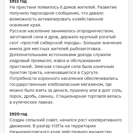
1913 год
На пристани появилось 6 домов жителей. Развитие
получило пароходное сообщение, что давало
возможность активизировать хозяйственное
освоение края.
Русское население занималось огородничеством,
заготовкой сена и дров, держало крупный рогатый
скот «простой сибирской породы». Большое значение
имела для местных жителей рыбозаготовка.
Дополнительными источниками дохода служили
кедровый промысел, извоз и обслуживание
пристаней. Земская станция села была конечным
пунктом тракта, начинавшегося в Сургуте.
Потребности коренного населения обеспечивались
государственным хлебозапасным магазином, где
можно было взять за деньги, пушнину или в долг соль,
порох, дробь, свинец. Стационарная торговля велась
в купеческих лавках.
1920 год
Создан сельский совет, начался рост кооперативного
движения. В разгар НЭПа на территории
Нижневартовского края действовало множество