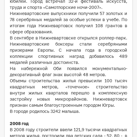
юбилей. Город встречал 32-й фестиваль искусств,
труда и спорта «Самотлорские ночи-2007».
Нижневартовские выпускники получили 57 золотых и
78 серебряных медалей за особые успехи в учебе. По
итогам года Нижневартовск получил 108 грантов в
сфере образования.
В сентябре в Нижневартовске открылся роллер-парк.
Нижневартовские боксеры стали серебряными
призерами Европы. С начала года в городской
коллекции спортивных наград добавилось 489
медалей различных достоинств.
На набережной Оби появился монументально-
декоративный флаг знак высотой 48 метров.
Объемы строительства жилья превысили 100 тысяч
квадратных метров, «точечное» строительство
внутри жилых кварталов перешло в комплексную
застройку новых микрорайонов. Нижневартовск
признан самым благоустроенным городом Югры.
В городе родилось 3242 малыша.
2008
год
В 2008 году строители ввели 121,9 тысячи квадратных
метров жилья, построили два детских сада - 52, 80 - в