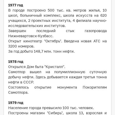
1977
год
В городе построено 500 тыс. кв. метров жилья, 10
школ, больничный комплекс, школа искусств на 620
учащихся, 2 проектных института, 4 филиала научно-
исследовательских институтов.
Завершен последний стык газопровода
Нижневартовск-Кузбасс.
Открыт кинотеатр "Октябрь". Введена новая АТС на
3200 номеров.
За год добыто 148,7 млн. тонн нефти.
1978
год
Открылся Дом быта "Кристалл".
Самотлор вышел на полумиллионную суточную
добычу нефти. Здесь добывается каждая третья тонна
нефти в СССР.
Состоялось открытие монумента Покорителям
Самотлора.
1979
год
Население города превысило 100 тыс. человек.
Построены магазин "Сибирь", школа 13, взрослая и