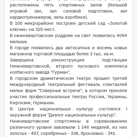
расположены пять спортивных залов (большой
игровой зал, зал силовой подготовки, зал
кардиотренажеров, залы аэробики).
В 10б микрорайоне построен детский сад «Золотой
ключик» на 320 мест.
В нижневартовском роддоме на свет появились 4064
малыша.
В городе появились два автосалона и восемь новых
магазинов торговой площадью более 3 тыс. кв.м.
Завершена реконструкция подстанции
Нижневартовской, второго пускового комплекса
колбасного завода "Гурман".
В городском драматическом театре прошел третий
международный театральный фестиваль спектаклей
малых форм "Северные встречи", в котором приняли
участие профессиональные театры России, Украины,
Киргизии, Германии.
В Центре национальных культур состоялся I
окружной форум "Диалог национальных культур".
Нижневартовские спортсмены в соревнованиях
различного уровня завоевали 1 146 медалей, из них
золотых - 467, серебряных - 338, бронзовых - 341.