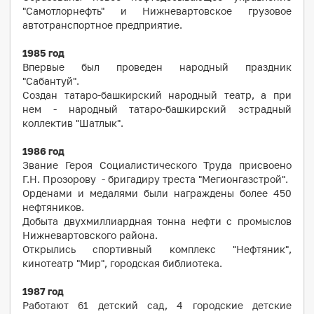
"Самотлорнефть" и Нижневартовское грузовое
автотранспортное предприятие.
1985
год
Впервые был проведен народный праздник
"Сабантуй".
Создан татаро-башкирский народный театр, а при
нем - народный татаро-башкирский эстрадный
коллектив "Шатлык".
1986
год
Звание Героя Социалистического Труда присвоено
Г.Н. Прозорову - бригадиру треста "Мегионгазстрой".
Орденами и медалями были награждены более 450
нефтяников.
Добыта двухмиллиардная тонна нефти с промыслов
Нижневартовского района.
Открылись спортивный комплекс "Нефтяник",
кинотеатр "Мир", городская библиотека.
1987
год
Работают 61 детский сад, 4 городские детские