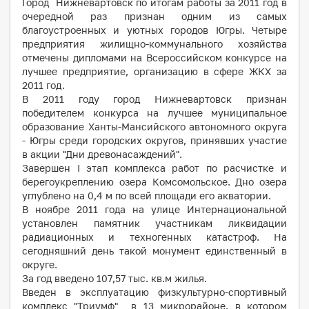
Город Нижневартовск по итогам работы за 2011 год в
очередной раз признан одним из самых
благоустроенных и уютных городов Югры. Четыре
предприятия жилищно-коммунального хозяйства
отмечены дипломами на Всероссийском конкурсе на
лучшее предприятие, организацию в сфере ЖКХ за
2011 год.
В 2011 году город Нижневартовск признан
победителем конкурса на лучшее муниципальное
образование Ханты-Мансийского автономного округа
- Югры среди городских округов, принявших участие
в акции "Дни древонасаждений".
Завершен I этап комплекса работ по расчистке и
берегоукреплению озера Комсомольское. Дно озера
углублено на 0,4 м по всей площади его акватории.
В ноябре 2011 года
на улице Интернациональной
установлен памятник участникам ликвидации
радиационных и техногенных катастроф. На
сегодняшний день такой монумент единственный в
округе.
За год введено 107,57 тыс. кв.м жилья.
Введен в эксплуатацию физкультурно-спортивный
комплекс "Триумф" в 13 микрорайоне, в котором