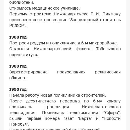
библиотеки.
Открылось медицинское училище.
Первому строителю Нижневартовска Г. И. Пикману
присвоено почетное звание "Заслуженный строитель
РСФСР".
1988
год
Построен роддом и поликлиника в 6-м микрорайоне.
Открылся Нижневартовский филиал Тобольского
пединститута.
1989
год
Зарегистрирована православная религиозная
община.
1990
год
Начала работу новая поликлиника строителей.
После десятилетнего перерыва по 6-му каналу
состоялась трансляция Нижневартовского
телевидения. Появилась телекомпания "Сфера";
вышли первые номера газет "Варта" и "Новости
Приобья".
Начал работу коммерческий банк "Капитал".