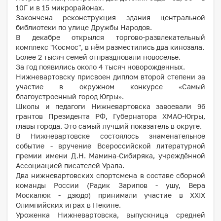
10Г и в 15 микрорайонах.
Закончена реконструкция здания центральной
библиотеки по улице Дружбы Народов.
В декабре открылся торгово-развлекательный
комплекс "Космос", в нём разместились два кинозала.
Более 2 тысяч семей отпраздновали новоселье.
За год появились около 4 тысяч новорожденных.
Нижневартовску присвоен диплом второй степени за
участие в окружном конкурсе «Самый
благоустроенный город Югры».
Школы и педагоги Нижневартовска завоевали 96
грантов Президента РФ, Губернатора ХМАО-Югры,
главы города. Это самый лучший показатель в округе.
В Нижневартовске состоялось знаменательное
событие - вручение Всероссийской литературной
премии имени Д.Н. Мамина-Сибиряка, учреждённой
Ассоциацией писателей Урала.
Два нижневартовских спортсмена в составе сборной
команды России (Радик Зарипов - ушу, Вера
Москалюк - дзюдо) принимали участие в XXIX
Олимпийских играх в Пекине.
Уроженка Нижневартовска, выпускница средней