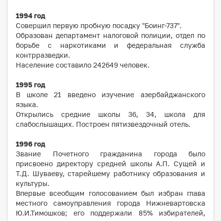
1994
год
Совершил первую пробную посадку "Боинг-737".
Образован департамент налоговой полиции, отдел по
борьбе с наркотиками и федеральная служба
контрразведки.
Население составило 242649 человек.
1995
год
В школе 21 введено изучение азербайджанского
языка.
Открылись средние школы 36, 34, школа для
слабослышащих. Построен пятизвездочный отель.
1996
год
Звание Почетного гражданина города было
присвоено директору средней школы А.П. Сущей и
Т.Д. Шуваеву, старейшему работнику образования и
культуры.
Впервые всеобщим голосованием был избран глава
местного самоуправления города Нижневартовска
Ю.И.Тимошков; его поддержали 85% избирателей,