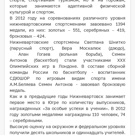
которые занимаются адаптивной физической
культурой и спортом.
В 2012 году на соревнованиях различного уровня
нижневартовскими спортсменами завоевано 1394
медали, из них: золотых – 551, серебряных – 419,
бронзовых – 424.
Нижневартовские спортсмены Светлана Шнитко
(парусный спорт), Вера Москалюк (дзюдо),
Алан Гогаев (вольная борьба), Семен
Антонов (баскетбол) стали участниками ХХХ
Олимпийских игр в Лондоне. В составе сборной
команды России по баскетболу - воспитанник
СДЮШОР по игровым видам спорта имени
А.М.Беляева Семен Антонов - завоевал бронзовую
медаль.
Как и в предыдущие годы Нижневартовск занимает
первое место в Югре по количеству выпускников,
награжденных «За особые успехи в учении». В 2012
году золотыми медалями награждены 110 человек, 74
– серебряными.
Высокую оценку на окружном и федеральном уровнях
получили десять школьников и одиннадцать учителей.