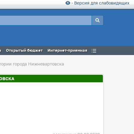
- Версия для слабовидящих
а
Открытый бюджет
Интернет-приемная
тории города Нижневартовска
ОВСКА