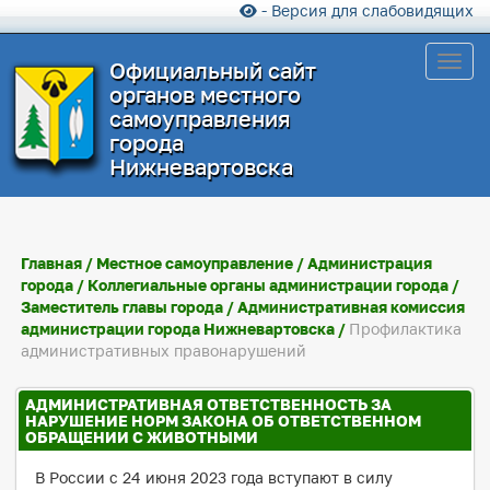
- Версия для слабовидящих
Toggl
Официальный сайт
органов местного
самоуправления
города
Нижневартовска
Главная
/
Местное самоуправление
/
Администрация
города
/
Коллегиальные органы администрации города
/
Заместитель главы города
/
Административная комиссия
администрации города Нижневартовска
/
Профилактика
административных правонарушений
АДМИНИСТРАТИВНАЯ ОТВЕТСТВЕННОСТЬ ЗА
НАРУШЕНИЕ НОРМ ЗАКОНА ОБ ОТВЕТСТВЕННОМ
ОБРАЩЕНИИ С ЖИВОТНЫМИ
В России с 24 июня 2023 года вступают в силу