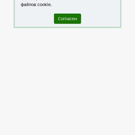
файлов cookie.
Согласен
Служба по контракту в ХМАО-Югре
Антитеррористическая комиссия города Нижневартовска
Противодействие коррупции
Нижневартовск – город дружбы
Общественные советы
Мы исполняем 8-ФЗ
Политика в отношении обработки персональных данных
Проектная деятельность