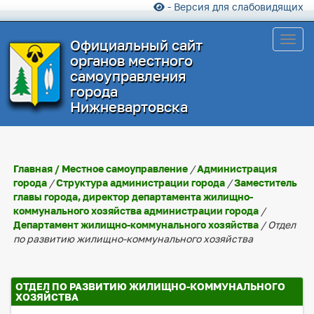
- Версия для слабовидящих
Toggl
Официальный сайт
органов местного
самоуправления
города
Нижневартовска
Главная
/
Местное самоуправление
/
Администрация
города
/
Структура администрации города
/
Заместитель
главы города, директор департамента жилищно-
коммунального хозяйства администрации города
/
Департамент жилищно-коммунального хозяйства
/ Отдел
по развитию жилищно-коммунального хозяйства
ОТДЕЛ ПО РАЗВИТИЮ ЖИЛИЩНО-КОММУНАЛЬНОГО
ХОЗЯЙСТВА