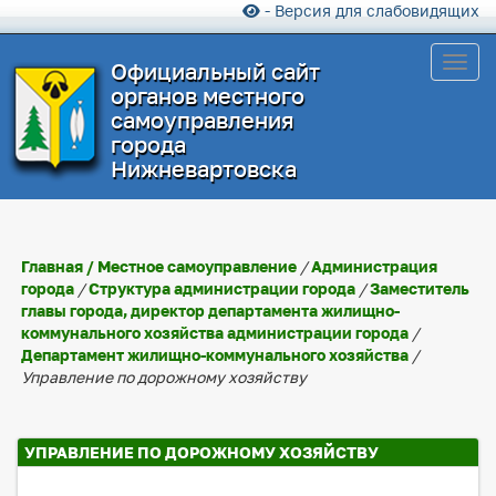
- Версия для слабовидящих
Toggl
Официальный сайт
органов местного
самоуправления
города
Нижневартовска
Главная
/
Местное самоуправление
/
Администрация
города
/
Структура администрации города
/
Заместитель
главы города, директор департамента жилищно-
коммунального хозяйства администрации города
/
Департамент жилищно-коммунального хозяйства
/
Управление по дорожному хозяйству
УПРАВЛЕНИЕ ПО ДОРОЖНОМУ ХОЗЯЙСТВУ