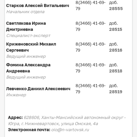
8(3466) 41-69-
доб.
Старков Алексей Витальевич
79
28555
Начальник отдела
Светлякова Ирина
8(3466) 41-69-
доб.
Дмитриевна
79
28515
Специалист-эксперт
Криженовский Михаил
8(3466) 41-69-
доб.
Сергеевич
79
28516
Ведущий инженер
Фомина Александра
8(3466) 41-69-
доб.
Андреевна
79
28518
Ведущий инженер
8(3466) 41-69-
доб.
Левченко Даниил Алексеевич
79
28519
Инженер
Адрес:
628606, Ханты-Мансийский автономный округ -
Югра, г. Нижневартовск, улица Омская, 4а
Электронная почта:
oio@n-vartovsk.ru