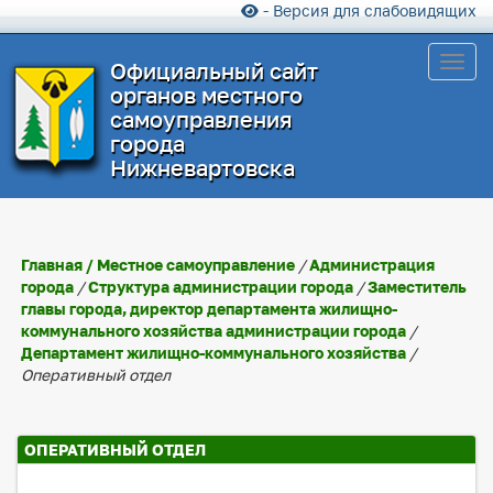
- Версия для слабовидящих
Toggl
Официальный сайт
органов местного
самоуправления
города
Нижневартовска
Главная
/
Местное самоуправление
/
Администрация
города
/
Структура администрации города
/
Заместитель
главы города, директор департамента жилищно-
коммунального хозяйства администрации города
/
Департамент жилищно-коммунального хозяйства
/
Оперативный отдел
ОПЕРАТИВНЫЙ ОТДЕЛ