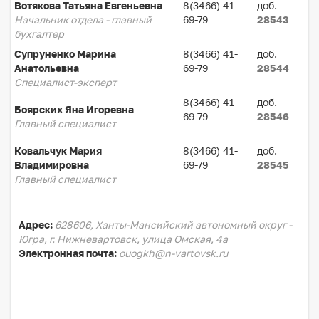
Вотякова Татьяна Евгеньевна
8(3466) 41-
доб.
Начальник отдела - главный
69-79
28543
бухгалтер
Супруненко Марина
8(3466) 41-
доб.
Анатольевна
69-79
28544
Специалист-эксперт
8(3466) 41-
доб.
Боярских Яна Игоревна
69-79
28546
Главный специалист
Ковальчук Мария
8(3466) 41-
доб.
Владимировна
69-79
28545
Главный специалист
Адрес:
628606, Ханты-Мансийский автономный округ -
Югра, г. Нижневартовск, улица Омская, 4а
Электронная почта:
ouogkh@n-vartovsk.ru