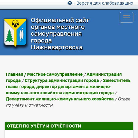
- Версия для слабовидящих
Toggl
Официальный сайт
органов местного
самоуправления
города
Нижневартовска
Главная
/
Местное самоуправление
/
Администрация
города
/
Структура администрации города
/
Заместитель
главы города, директор департамента жилищно-
коммунального хозяйства администрации города
/
Департамент жилищно-коммунального хозяйства
/ Отдел
по учёту и отчётности
ОТДЕЛ ПО УЧЁТУ И ОТЧЁТНОСТИ