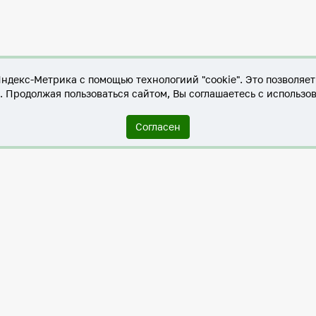
Яндекс-Метрика с помощью технологиий "cookie". Это позволяе
е. Продолжая пользоваться сайтом, Вы соглашаетесь с использо
Согласен
Служба по контракту в ХМАО-Югре
Антитеррористическая комиссия города Нижневартовска
Противодействие коррупции
Нижневартовск – город дружбы
Общественные советы