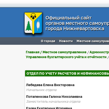
Официальный сайт
органов местного самоуп
города Нижневартовска
О городе
Новости
Местное самоупра
Главная
/
Местное самоуправление
/
Администр
Управление бухгалтерского учёта и отчётности
/
ОТДЕЛ ПО УЧЕТУ РАСЧЕТОВ И НЕФИНАНСОВ
Лебедева Елена Викторовна
Начальник отдела
Потапенкова Галина Николаевна
Заместитель начальника отдела
Езова Екатерина Игоревна