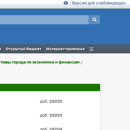
- Версия для слабовидящих
а
Открытый бюджет
Интернет-приемная
главы города по экономике и финансам
/
доб.
28202
доб.
28203
доб.
28204