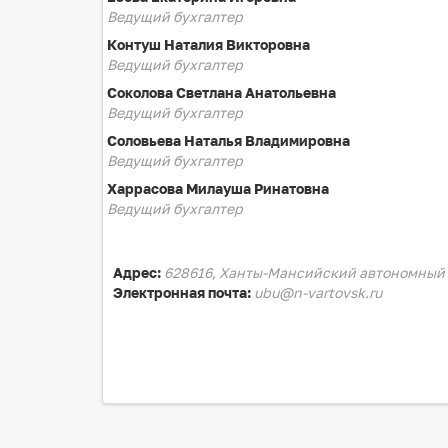
Ведущий бухгалтер
Контуш Наталия Викторовна
Ведущий бухгалтер
Соколова Светлана Анатольевна
Ведущий бухгалтер
Соловьева Наталья Владимировна
Ведущий бухгалтер
Харрасова Милауша Ринатовна
Ведущий бухгалтер
Адрес:
628616, Ханты-Мансийский автономный о
Электронная почта:
ubu@n-vartovsk.ru