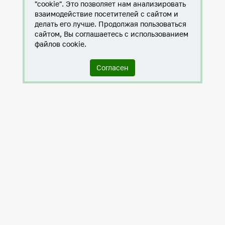
"cookie". Это позволяет нам анализировать
взаимодействие посетителей с сайтом и
делать его лучше. Продолжая пользоваться
сайтом, Вы соглашаетесь с использованием
файлов cookie.
Согласен
Служба по контракту в ХМАО-Югре
Антитеррористическая комиссия города Нижневартовска
Противодействие коррупции
Нижневартовск – город дружбы
Общественные советы
Мы исполняем 8-ФЗ