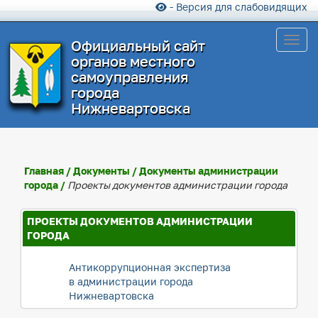
- Версия для слабовидящих
Toggl
Официальный сайт
органов местного
самоуправления
города
Нижневартовска
Главная
/
Документы
/
Документы администрации
города
/
Проекты документов администрации города
ПРОЕКТЫ ДОКУМЕНТОВ АДМИНИСТРАЦИИ
ГОРОДА
Антикоррупционная экспертиза
в администрации города
Нижневартовска