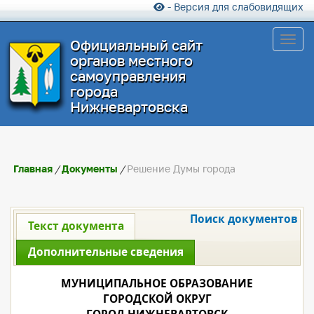
- Версия для слабовидящих
Toggl
Официальный сайт
органов местного
самоуправления
города
Нижневартовска
Главная
/
Документы
/
Решение Думы города
Поиск документов
Текст документа
Дополнительные сведения
МУНИЦИПАЛЬНОЕ ОБРАЗОВАНИЕ
ГОРОДСКОЙ ОКРУГ