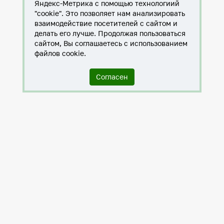
Яндекс-Метрика с помощью технологиий
"cookie". Это позволяет нам анализировать
взаимодействие посетителей с сайтом и
делать его лучше. Продолжая пользоваться
сайтом, Вы соглашаетесь с использованием
файлов cookie.
Согласен
Служба по контракту в ХМАО-Югре
Антитеррористическая комиссия города Нижневартовска
Противодействие коррупции
Нижневартовск – город дружбы
Общественные советы
Мы исполняем 8-ФЗ