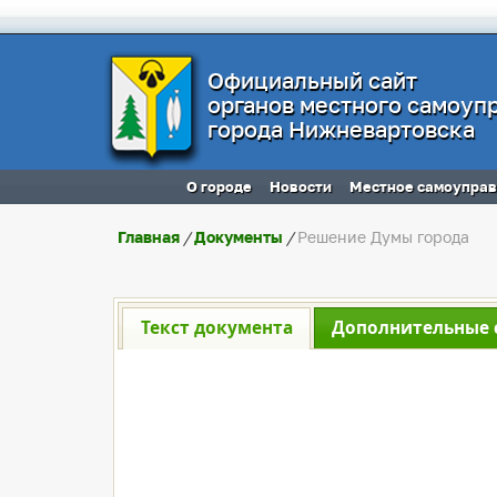
Официальный сайт
органов местного самоуп
города Нижневартовска
О городе
Новости
Местное самоупра
Главная
/
Документы
/
Решение Думы города
Текст документа
Дополнительные 