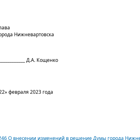
лава
орода Нижневартовска
____________ Д.А. Кощенко
22» февраля 2023 года
246 О внесении изменений в решение Думы города Нижнев