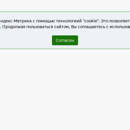
Яндекс-Метрика с помощью технологиий "cookie". Это позволяе
е. Продолжая пользоваться сайтом, Вы соглашаетесь с использо
Согласен
Служба по контракту в ХМАО-Югре
Антитеррористическая комиссия города Нижневартовска
Противодействие коррупции
Нижневартовск – город дружбы
Общественные советы
Мы исполняем 8-ФЗ