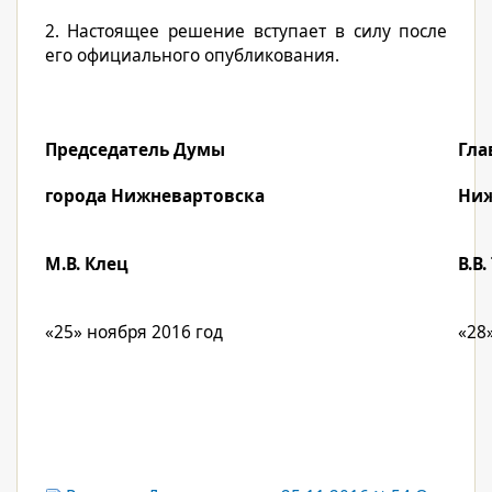
2. Настоящее решение вступает в силу после
его официального опубликования.
Председатель Думы
Гла
города Нижневартовска
Ниж
М.В. Клец
В.В
«25» ноября 2016 год
«28