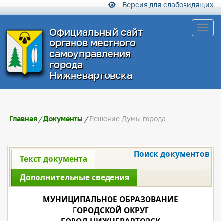
- Версия для слабовидящих
Toggl
Официальный сайт
органов местного
самоуправления
города
Нижневартовска
Главная
/
Документы
/
Решение Думы города
Поиск документов
Текст документа
Дополнительные сведения
МУНИЦИПАЛЬНОЕ ОБРАЗОВАНИЕ
ГОРОДСКОЙ ОКРУГ