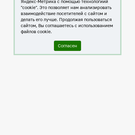
Яндекс-Метрика с помощью технологиий
"cookie". Это позволяет нам анализировать
взаимодействие посетителей с сайтом и
делать его лучше. Продолжая пользоваться
сайтом, Вы соглашаетесь с использованием
файлов cookie.
Согласен
Служба по контракту в ХМАО-Югре
Антитеррористическая комиссия города Нижневартовска
Противодействие коррупции
Нижневартовск – город дружбы
Общественные советы
Мы исполняем 8-ФЗ