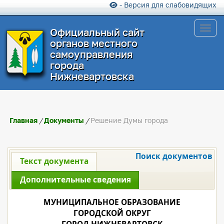
- Версия для слабовидящих
Toggl
Официальный сайт
органов местного
самоуправления
города
Нижневартовска
Главная
/
Документы
/
Решение Думы города
Поиск документов
Текст документа
Дополнительные сведения
МУНИЦИПАЛЬНОЕ ОБРАЗОВАНИЕ
ГОРОДСКОЙ ОКРУГ