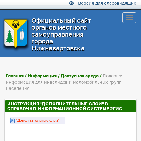
- Версия для слабовидящих
Toggl
Официальный сайт
органов местного
самоуправления
города
Нижневартовска
Главная
/
Информация
/
Доступная среда
/
Полезная
информация для инвалидов и маломобильных групп
населения
ИНСТРУКЦИЯ "ДОПОЛНИТЕЛЬНЫЕ СЛОИ" В
СПРАВОЧНО-ИНФОРМАЦИОННОЙ СИСТЕМЕ 2ГИС
"Дополнительные слои"