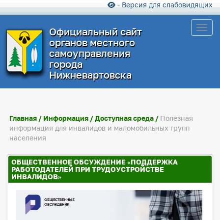
- Версия для слабовидящих
Toggl
Официальный сайт
органов местного
самоуправления
города
Нижневартовска
Главная
/
Информация
/
Доступная среда
/
Полезная
информация для инвалидов и маломобильных групп
населения
ОБЩЕСТВЕННОЕ ОБСУЖДЕНИЕ «ПОДДЕРЖКА
РАБОТОДАТЕЛЕЙ ПРИ ТРУДОУСТРОЙСТВЕ
ИНВАЛИДОВ»