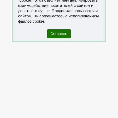
"cookie". Это позволяет нам анализировать
взаимодействие посетителей с сайтом и
делать его лучше. Продолжая пользоваться
сайтом, Вы соглашаетесь с использованием
файлов cookie.
Согласен
Служба по контракту в ХМАО-Югре
Антитеррористическая комиссия города Нижневартовска
Противодействие коррупции
Нижневартовск – город дружбы
Общественные советы
Мы исполняем 8-ФЗ
Политика в отношении обработки персональных данных