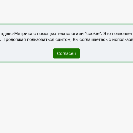
Яндекс-Метрика с помощью технологиий "cookie". Это позволяе
е. Продолжая пользоваться сайтом, Вы соглашаетесь с использо
Согласен
Служба по контракту в ХМАО-Югре
Антитеррористическая комиссия города Нижневартовска
Противодействие коррупции
Нижневартовск – город дружбы
Общественные советы