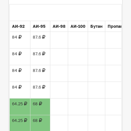
(
АИ-92
АИ-95
АИ-98
АИ-100
Бутан
Пропан
Д
84
87.6
9
84
87.6
9
84
87.6
9
84
87.6
9
64.25
68
8
64.25
68
8