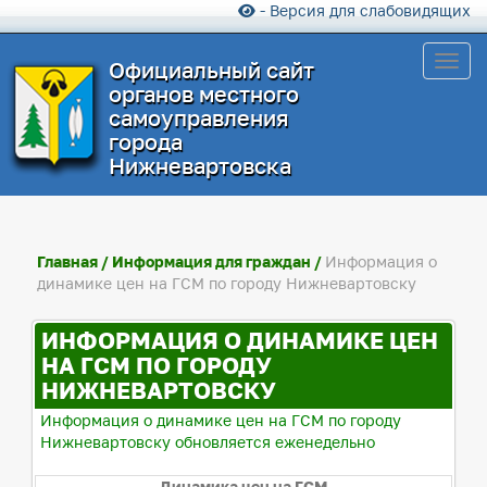
- Версия для слабовидящих
Toggl
Официальный сайт
органов местного
самоуправления
города
Нижневартовска
Главная
/
Информация для граждан
/
Информация о
динамике цен на ГСМ по городу Нижневартовску
ИНФОРМАЦИЯ О ДИНАМИКЕ ЦЕН
НА ГСМ ПО ГОРОДУ
НИЖНЕВАРТОВСКУ
Информация о динамике цен на ГСМ по городу
Нижневартовску обновляется еженедельно
Динамика цен на ГСМ