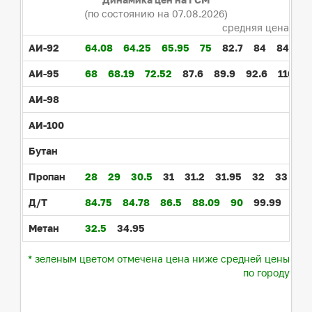
(по состоянию на 07.08.2026)
средняя цена
АИ-92
64.08
64.25
65.95
75
82.7
84
84.9
АИ-95
68
68.19
72.52
87.6
89.9
92.6
110
АИ-98
АИ-100
Бутан
Пропан
28
29
30.5
31
31.2
31.95
32
33
Д/Т
84.75
84.78
86.5
88.09
90
99.99
104
Метан
32.5
34.95
* зеленым цветом отмечена цена ниже средней цены
по городу