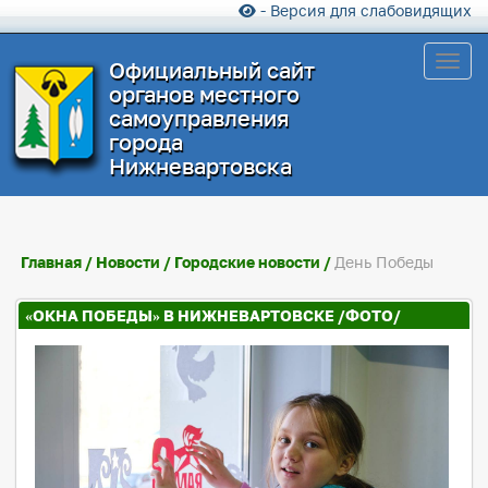
- Версия для слабовидящих
Toggl
Официальный сайт
органов местного
самоуправления
города
Нижневартовска
Главная
/
Новости
/
Городские новости
/
День Победы
«ОКНА ПОБЕДЫ» В НИЖНЕВАРТОВСКЕ /ФОТО/